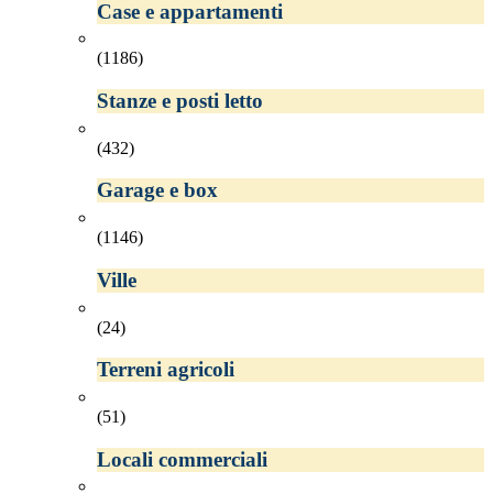
Case e appartamenti
(1186)
Stanze e posti letto
(432)
Garage e box
(1146)
Ville
(24)
Terreni agricoli
(51)
Locali commerciali