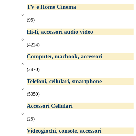
TV e Home Cinema
(95)
Hi-fi, accessori audio video
(4224)
Computer, macbook, accessori
(2470)
Telefoni, cellulari, smartphone
(5050)
Accessori Cellulari
(25)
Videogiochi, console, accessori