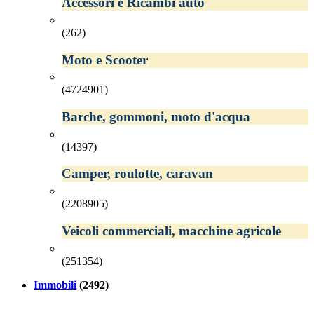
Accessori e Ricambi auto
(262)
Moto e Scooter
(4724901)
Barche, gommoni, moto d'acqua
(14397)
Camper, roulotte, caravan
(2208905)
Veicoli commerciali, macchine agricole
(251354)
Immobili
(2492)