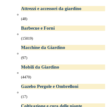
Attrezzi e accessori da giardino
(48)
Barbecue e Forni
(15019)
Macchine da Giardino
(97)
Mobili da Giardino
(4470)
Gazebo Pergole e Ombrelloni
(17)
Coltivazione e cura delle piante