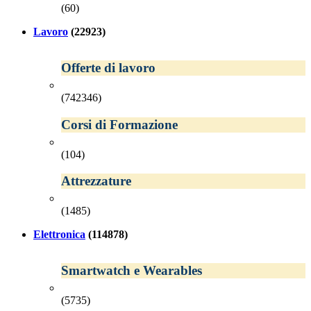
(60)
Lavoro
(22923)
Offerte di lavoro
(742346)
Corsi di Formazione
(104)
Attrezzature
(1485)
Elettronica
(114878)
Smartwatch e Wearables
(5735)