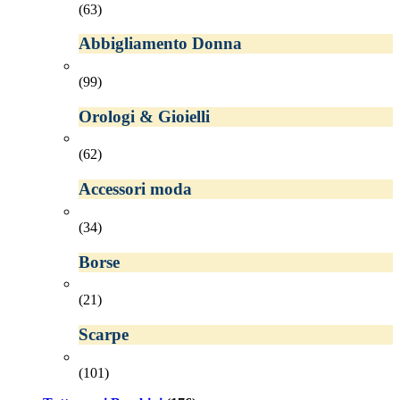
(63)
Abbigliamento Donna
(99)
Orologi & Gioielli
(62)
Accessori moda
(34)
Borse
(21)
Scarpe
(101)