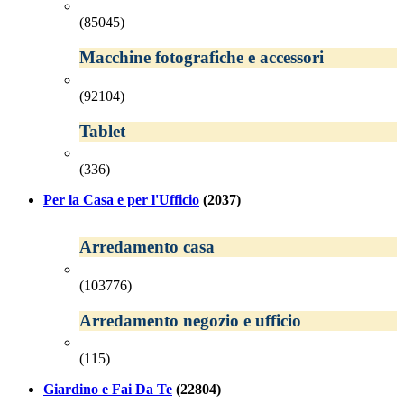
(85045)
Macchine fotografiche e accessori
(92104)
Tablet
(336)
Per la Casa e per l'Ufficio
(2037)
Arredamento casa
(103776)
Arredamento negozio e ufficio
(115)
Giardino e Fai Da Te
(22804)