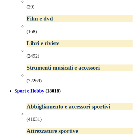
(29)
Film e dvd
(168)
Libri e riviste
(2492)
Strumenti musicali e accessori
(72269)
Sport e Hobby
(18018)
Abbigliamento e accessori sportivi
(41031)
Attrezzature sportive