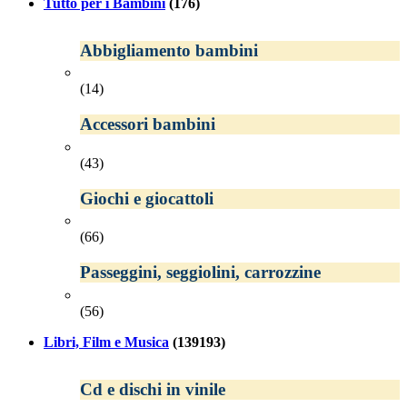
Tutto per i Bambini
(176)
Abbigliamento bambini
(14)
Accessori bambini
(43)
Giochi e giocattoli
(66)
Passeggini, seggiolini, carrozzine
(56)
Libri, Film e Musica
(139193)
Cd e dischi in vinile