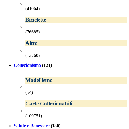
(41064)
Biciclette
(76685)
Altro
(12760)
Collezionismo
(121)
Modellismo
(54)
Carte Collezionabili
(109751)
Salute e Benessere
(130)