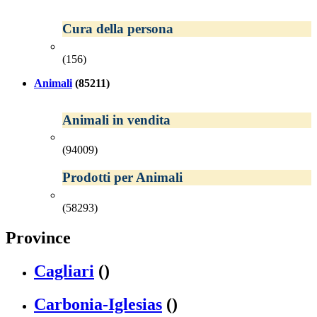
Cura della persona
(156)
Animali
(85211)
Animali in vendita
(94009)
Prodotti per Animali
(58293)
Province
Cagliari
()
Carbonia-Iglesias
()