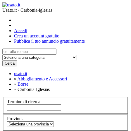
Usato.it - Carbonia-iglesias
Accedi
Crea un account gratuito
Pubblica il tuo annuncio gratuitamente
Cerca
usato.it
»
Abbigliamento e Accessori
»
Borse
»
Carbonia-Iglesias
Termine di ricerca
Provincia