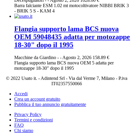
Decespugliatori
-
-
Agosto 2, 2026
1028.00 €
Barra falciante ESM 1.02 mt motocoltivatore NIBBI BRIK 3
- BRIK 5 S - KAM 4
Flangia supporto lama BCS nuova
OEM 59048435 adatta per motozappe
18-30" dopo il 1995
Macchine da Giardino
-
-
Agosto 2, 2026
158.89 €
Flangia supporto lama BCS nuova OEM 5 adatta per
motozappe 18-30" dopo il 1995
© 2022 Usato it. - Adintend Srl - Via dal Verme 7, Milano - P.iva
IT02357550066
Accedi
Crea un account gratuito
Pubblica il tuo annuncio gratuitamente
Privacy Policy
Termini e condizioni
FAQ
Chi siamo