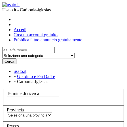
Usato.it - Carbonia-iglesias
Accedi
Crea un account gratuito
Pubblica il tuo annuncio gratuitamente
Cerca
usato.it
»
Giardino e Fai Da Te
»
Carbonia-Iglesias
Termine di ricerca
Provincia
Prezzo