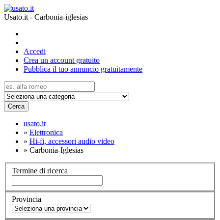
Usato.it - Carbonia-iglesias
Accedi
Crea un account gratuito
Pubblica il tuo annuncio gratuitamente
Cerca
usato.it
»
Elettronica
»
Hi-fi, accessori audio video
»
Carbonia-Iglesias
Termine di ricerca
Provincia